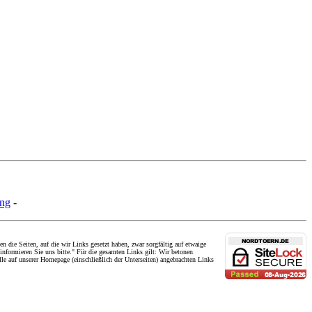
ung
-
n die Seiten, auf die wir Links gesetzt haben, zwar sorgfältig auf etwaige
 informieren Sie uns bitte." Für die gesamten Links gilt: Wir betonen
 alle auf unserer Homepage (einschließlich der Unterseiten) angebrachten Links