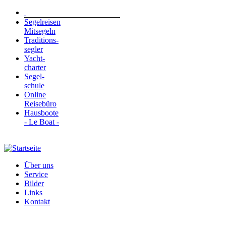
Segelreisen
Mitsegeln
Traditions-
segler
Yacht-
charter
Segel-
schule
Online
Reisebüro
Hausboote
- Le Boat -
Über uns
Service
Bilder
Links
Kontakt