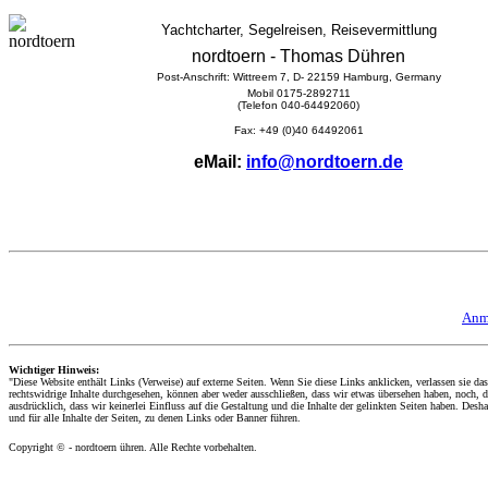
Yachtcharter, Segelreisen, Reisevermittlung
nordtoern - Thomas Dühren
Post-Anschrift: Wittreem 7, D- 22159 Hamburg, Germany
Mobil 0175-2892711
(Telefon 040-64492060)
Fax: +49 (0)40 64492061
eMail:
info@nordtoern.de
Anm
Wichtiger Hinweis:
"Diese Website enthält Links (Verweise) auf externe Seiten. Wenn Sie diese Links anklicken, verlassen sie das
rechtswidrige Inhalte durchgesehen, können aber weder ausschließen, dass wir etwas übersehen haben, noch, da
ausdrücklich, dass wir keinerlei Einfluss auf die Gestaltung und die Inhalte der gelinkten Seiten haben. Desha
und für alle Inhalte der Seiten, zu denen Links oder Banner führen.
Copyright © - nordtoern ühren. Alle Rechte vorbehalten.