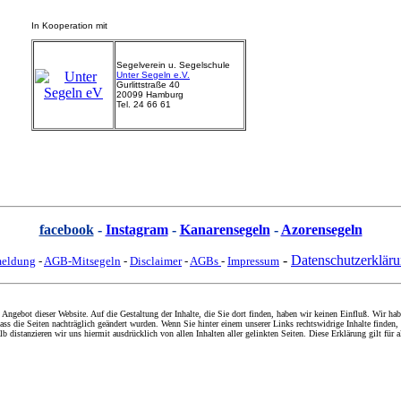
In Kooperation mit
Segelverein u. Segelschule
Unter Segeln e.V.
Gurlittstraße 40
20099 Hamburg
Tel. 24 66 61
facebook
-
Instagram
-
Kanarensegeln
-
Azorensegeln
-
Datenschutzerklär
eldung
-
AGB-Mitsegeln
-
Disclaimer
-
AGBs
-
Impressum
 Angebot dieser Website. Auf die Gestaltung der Inhalte, die Sie dort finden, haben wir keinen Einfluß. Wir habe
ss die Seiten nachträglich geändert wurden. Wenn Sie hinter einem unserer Links rechtswidrige Inhalte finden,
lb distanzieren wir uns hiermit ausdrücklich von allen Inhalten aller gelinkten Seiten. Diese Erklärung gilt für